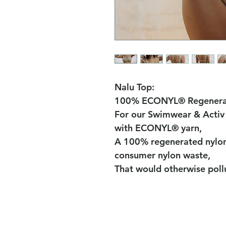
Nalu Top:
100% ECONYL® Regenera
For our Swimwear & Activ 
with ECONYL® yarn,
A 100% regenerated nylon 
consumer nylon waste,
That would otherwise pollu