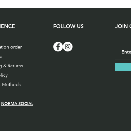
*  קרים או פושרים
* תלו לייבוש באוויר.
IENCE
FOLLOW US
JOIN
 לפי ההוראות לעיל
 ממליצים על שיטה זו
ל חומר ניקוי עדין
ation order
* הים בעדינות רבה
*  קרים או פושרים
de
* תלו לייבוש באוויר.
g & Returns
olicy
נה, הרתחה, סחיטה
י חזקים, אקונומיקה
t Methods
ה עלולים לפגוע בבד
ובגמישותו.
y
NORMA SOCIAL