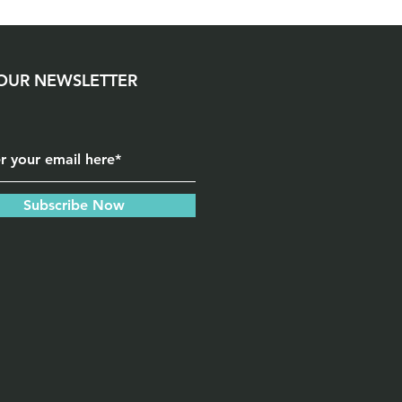
שטפו היטב במים.
 OUR NEWSLETTER
במידת הצורך, השתמשו בסבון -
איננו.
השתמשו בכמות מינימלית ש.
שפשפו וסחטו את בגד .
שטפו היטב במים.
Subscribe Now
חשוב: הימנעו מכביסה במכו
חזקה, קרצוף חזק, חומרי ניקו
וייבוש במייבש כביסה, שכן אל