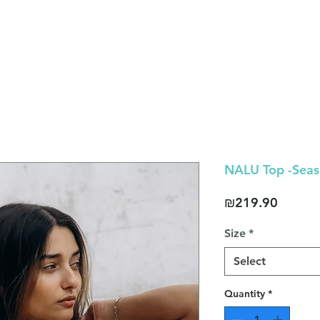
S H O P
A B O U T
C O N T A C T
SALE
NALU Top -Seas
Price
₪219.90
Size
*
Select
Quantity
*