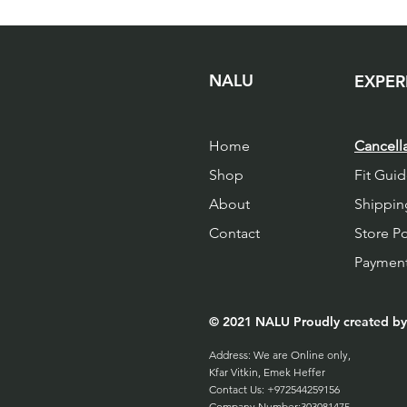
NALU
EXPER
Home
Cancell
Shop
Fit Gui
About
Shippin
Contact
Store P
Paymen
© 2021 NALU Proudly created b
Address: We are Online only,
Kfar Vitkin, Emek Heffer
Contact Us: +972544259156
Company Number:303081475