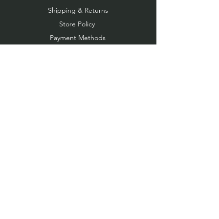
method: International post
Shipping & Returns
services.
Store Policy
משלוחים בישראל:
Payment Methods
משלוח בדואר רשום 25₪
משלוח חינם בקניה מעל 250₪
FOLLOW US
תוך 7 ימי עסקים.
איסוף עצמי מקיבוץ העוגן: ללא עלות
תוך 1 ימי עסקים.
איסוף עצמי מתל אביב: ללא עלות
JOIN OUR NEWSLETTER
תוך 7 ימי עסקים.
משלוחים לחו״ל:
משלוח בדואר רשום 35$ (לפי שער
השקל)
Subscribe Now
שיטת משלוח: שירותי דואר
בינלאומיים.