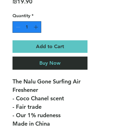
Price
₪19.90
Quantity
*
Add to Cart
Buy Now
The Nalu Gone Surfing Air
Freshener
- Coco Chanel scent
- Fair trade
- Our 1% rudeness
Made in China